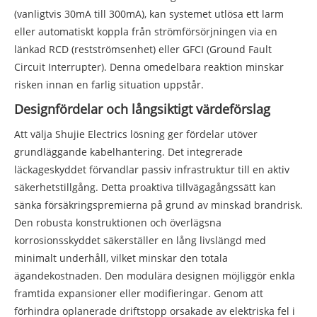
(vanligtvis 30mA till 300mA), kan systemet utlösa ett larm
eller automatiskt koppla från strömförsörjningen via en
länkad RCD (restströmsenhet) eller GFCI (Ground Fault
Circuit Interrupter). Denna omedelbara reaktion minskar
risken innan en farlig situation uppstår.
Designfördelar och långsiktigt värdeförslag
Att välja Shujie Electrics lösning ger fördelar utöver
grundläggande kabelhantering. Det integrerade
läckageskyddet förvandlar passiv infrastruktur till en aktiv
säkerhetstillgång. Detta proaktiva tillvägagångssätt kan
sänka försäkringspremierna på grund av minskad brandrisk.
Den robusta konstruktionen och överlägsna
korrosionsskyddet säkerställer en lång livslängd med
minimalt underhåll, vilket minskar den totala
ägandekostnaden. Den modulära designen möjliggör enkla
framtida expansioner eller modifieringar. Genom att
förhindra oplanerade driftstopp orsakade av elektriska fel i