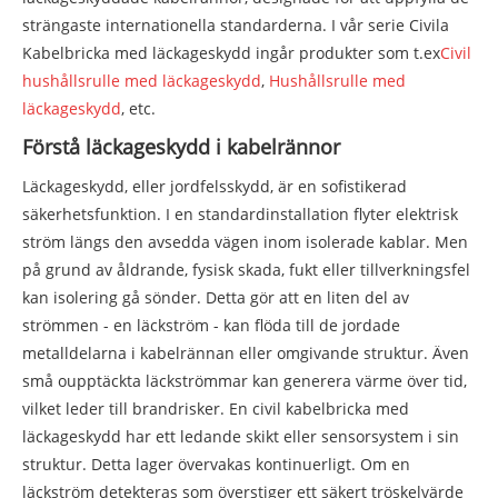
strängaste internationella standarderna. I vår serie Civila
Kabelbricka med läckageskydd ingår produkter som t.ex
Civil
hushållsrulle med läckageskydd
,
Hushållsrulle med
läckageskydd
, etc.
Förstå läckageskydd i kabelrännor
Läckageskydd, eller jordfelsskydd, är en sofistikerad
säkerhetsfunktion. I en standardinstallation flyter elektrisk
ström längs den avsedda vägen inom isolerade kablar. Men
på grund av åldrande, fysisk skada, fukt eller tillverkningsfel
kan isolering gå sönder. Detta gör att en liten del av
strömmen - en läckström - kan flöda till de jordade
metalldelarna i kabelrännan eller omgivande struktur. Även
små oupptäckta läckströmmar kan generera värme över tid,
vilket leder till brandrisker. En civil kabelbricka med
läckageskydd har ett ledande skikt eller sensorsystem i sin
struktur. Detta lager övervakas kontinuerligt. Om en
läckström detekteras som överstiger ett säkert tröskelvärde