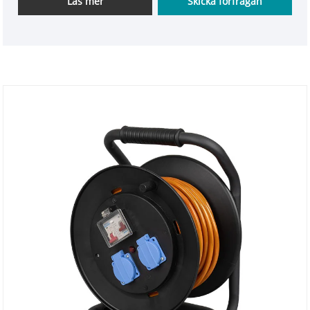
Läs mer
Skicka förfrågan
från att trassla och slitas. Utformningen av rullen
möjliggör mer organiserad sladdförvaring, smidig
avrullning när den används och minimerar röran
tillsammans med potentiella säkerhetsrisker.
Tillverkad i en fabrik specialiserad på export, den
uppfyller internationella säkerhetsföreskrifter och
är lämplig för grossistmarknader och
exportförsäljning.