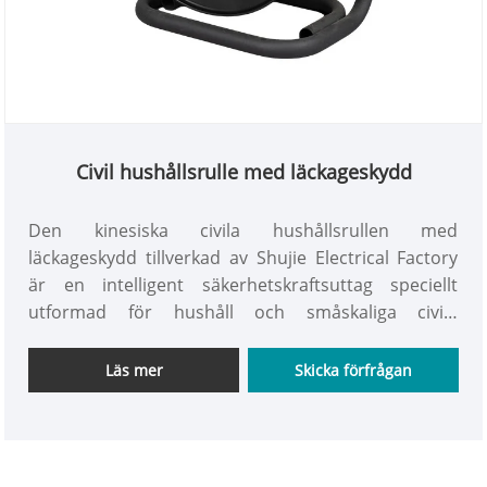
Civil hushållsrulle med läckageskydd
Den kinesiska civila hushållsrullen med
läckageskydd tillverkad av Shujie Electrical Factory
är en intelligent säkerhetskraftsuttag speciellt
utformad för hushåll och småskaliga civila
scenarier. Den integrerar funktionerna för
kabellagring, strömförsörjning med flera portar och
Läs mer
Skicka förfrågan
läckageskydd. Det löser inte bara problemen med
stökiga kablar och begränsad strömtillgång i
traditionella strömtagningsmetoder, utan lägger
också till ett "säkerhetslås" för daglig elanvändning