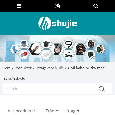
Hem
>
Produkter
>
Uttagskabelrulle
> Civil kabelbricka med
läckageskydd
Alla produkter
Tråd
Uttag