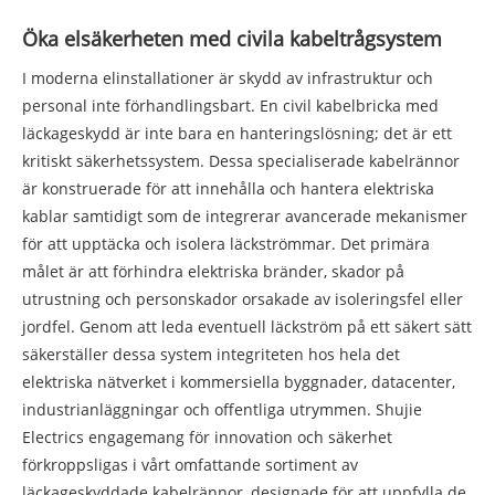
Öka elsäkerheten med civila kabeltrågsystem
I moderna elinstallationer är skydd av infrastruktur och
personal inte förhandlingsbart. En civil kabelbricka med
läckageskydd är inte bara en hanteringslösning; det är ett
kritiskt säkerhetssystem. Dessa specialiserade kabelrännor
är konstruerade för att innehålla och hantera elektriska
kablar samtidigt som de integrerar avancerade mekanismer
för att upptäcka och isolera läckströmmar. Det primära
målet är att förhindra elektriska bränder, skador på
utrustning och personskador orsakade av isoleringsfel eller
jordfel. Genom att leda eventuell läckström på ett säkert sätt
säkerställer dessa system integriteten hos hela det
elektriska nätverket i kommersiella byggnader, datacenter,
industrianläggningar och offentliga utrymmen. Shujie
Electrics engagemang för innovation och säkerhet
förkroppsligas i vårt omfattande sortiment av
läckageskyddade kabelrännor, designade för att uppfylla de