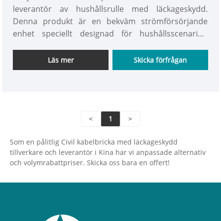
leverantör av hushållsrulle med läckageskydd.
Denna produkt är en bekväm strömförsörjande
enhet speciellt designad för hushållsscenarier,
integrerad kabelförvaring, läckageskydd och flera
eluttag. Den har en kompakt kabellindningsstruktur
Läs mer
Skicka förfrågan
som prydligt kan lagra kablarna i rullen, vilket
förhindrar trasslig röra. Den är utrustad med ett
läckageskydd, som snabbt kan stänga av
strömförsörjningen vid läckage, överbelastning eller
<
1
>
andra avvikelser, vilket säkerställer elektrisk
säkerhet.
Som en pålitlig Civil kabelbricka med läckageskydd
tillverkare och leverantör i Kina har vi anpassade alternativ
och volymrabattpriser. Skicka oss bara en offert!