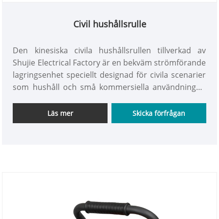
Civil hushållsrulle
Den kinesiska civila hushållsrullen tillverkad av
Shujie Electrical Factory är en bekväm strömförande
lagringsenhet speciellt designad för civila scenarier
som hushåll och små kommersiella användningar.
Det betonar praktiska, bekvämlighet och säkerhet,
och löser helt problemen med stökiga kablar och
Läs mer
Skicka förfrågan
begränsad räckvidd för strömtillgång i civila
scenarier. Denna rulle har en enkel och elegant
design, med en lämplig storlek och lätt. Den är
utrustad med flexibla utdragbara kablar och flera
gränssnittsuttag, vilket säkerställer både
bekvämligheten med strömtillgång och förvaring av
kablar.