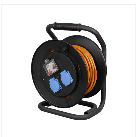
genom den inbyggda läckageskyddsanordningen.