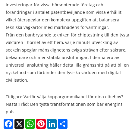
investeringar för vissa börsnoterade företag och
förändringar i antalet patentbeviljande som vissa erhållit,
vilket återspeglar den komplexa uppgiften att balansera
tekniska vägkartor med marknadens förväntningar.
Från den banbrytande tekniken för chiptestning till den tysta
väktaren i hörnet av ett hem, varje minuts utveckling av
sockeln speglar mänsklighetens eviga strävan efter säkrare,
bekvämare och mer stabila anslutningar. I denna era av
universell anslutning håller detta lilla gränssnitt på att bli en
nyckelnod som förbinder den fysiska världen med digital
civilisation.
Tidigare:
Varför välja koppargummikabel för dina elbehov?
Nästa:
Tråd: Den tysta transformationen som bär energins
puls
Facebook
X
WhatsApp
Pinterest
LinkedIn
Share