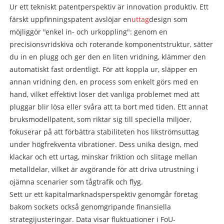
Ur ett tekniskt patentperspektiv är innovation produktiv. Ett
färskt uppfinningspatent avslöjar en
uttag
design som
möjliggör "enkel in- och urkoppling": genom en
precisionsvridskiva och roterande komponentstruktur, sätter
du in en plugg och ger den en liten vridning, klämmer den
automatiskt fast ordentligt. För att koppla ur, släpper en
annan vridning den, en process som enkelt görs med en
hand, vilket effektivt löser det vanliga problemet med att
pluggar blir lösa eller svåra att ta bort med tiden. Ett annat
bruksmodellpatent, som riktar sig till speciella miljöer,
fokuserar på att förbättra stabiliteten hos likströmsuttag
under högfrekventa vibrationer. Dess unika design, med
klackar och ett urtag, minskar friktion och slitage mellan
metalldelar, vilket är avgörande för att driva utrustning i
ojämna scenarier som tågtrafik och flyg.
Sett ur ett kapitalmarknadsperspektiv genomgår företag
bakom sockets också genomgripande finansiella
strategijusteringar. Data visar fluktuationer i FoU-